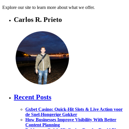
Explore our site to learn more about what we offer.
Carlos R. Prieto
Recent Posts
Gxbet Casino: Quick‑Hit Slots & Live Action voor
de Snel‑Hongerige Gokker
How Businesses Improve Visibility With Better
Content Planning