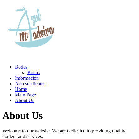
Bodas
Bodas
Información
Acceso clientes
Home
Main Page
About Us
About Us
Welcome to our website. We are dedicated to providing quality
content and services.