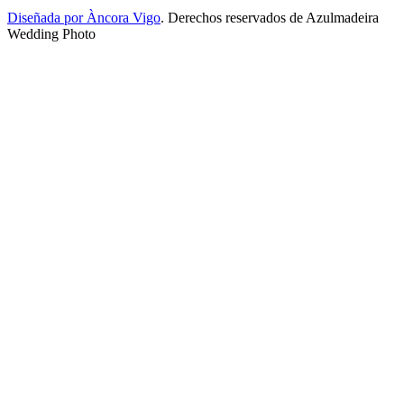
Diseñada por Àncora Vigo
. Derechos reservados de Azulmadeira
Wedding Photo