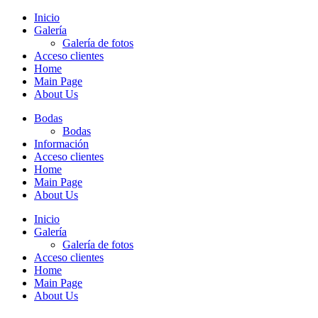
Inicio
Galería
Galería de fotos
Acceso clientes
Home
Main Page
About Us
Bodas
Bodas
Información
Acceso clientes
Home
Main Page
About Us
Inicio
Galería
Galería de fotos
Acceso clientes
Home
Main Page
About Us