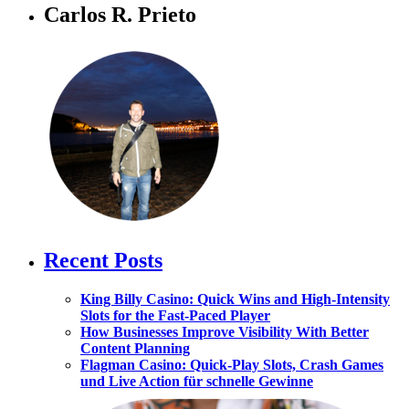
Carlos R. Prieto
Recent Posts
King Billy Casino: Quick Wins and High‑Intensity
Slots for the Fast‑Paced Player
How Businesses Improve Visibility With Better
Content Planning
Flagman Casino: Quick‑Play Slots, Crash Games
und Live Action für schnelle Gewinne