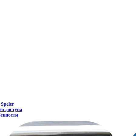
 Speler
го доступа
бенности