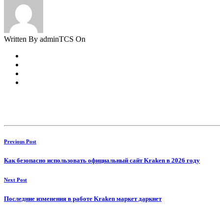
Written By adminTCS On
Previous Post
Как безопасно использовать официальный сайт Kraken в 2026 году
Next Post
Последние изменения в работе Kraken маркет даркнет