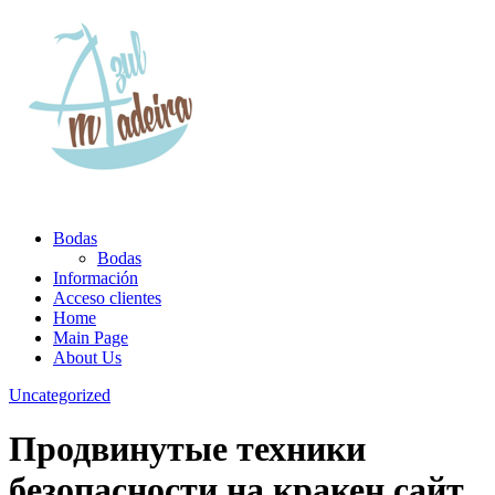
Bodas
Bodas
Información
Acceso clientes
Home
Main Page
About Us
Uncategorized
Продвинутые техники
безопасности на кракен сайт