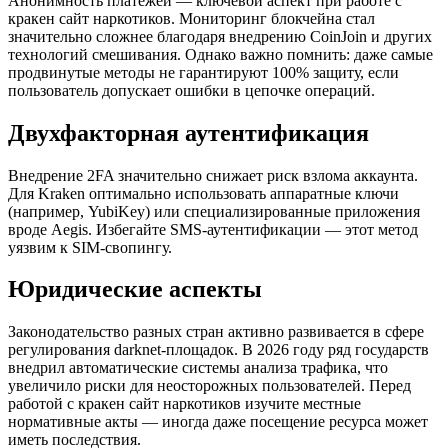
Анонимность платежей — ключевой аспект при работе с
кракен сайт наркотиков. Мониторинг блокчейна стал
значительно сложнее благодаря внедрению CoinJoin и других
технологий смешивания. Однако важно помнить: даже самые
продвинутые методы не гарантируют 100% защиту, если
пользователь допускает ошибки в цепочке операций.
Двухфакторная аутентификация
Внедрение 2FA значительно снижает риск взлома аккаунта.
Для Kraken оптимально использовать аппаратные ключи
(например, YubiKey) или специализированные приложения
вроде Aegis. Избегайте SMS-аутентификации — этот метод
уязвим к SIM-свопингу.
Юридические аспекты
Законодательство разных стран активно развивается в сфере
регулирования darknet-площадок. В 2026 году ряд государств
внедрил автоматические системы анализа трафика, что
увеличило риски для неосторожных пользователей. Перед
работой с кракен сайт наркотиков изучите местные
нормативные акты — иногда даже посещение ресурса может
иметь последствия.