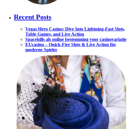
Recent Posts
Vegas Hero Casino: Dive Into Lightning‑Fast Slots,
Table Games, and Live Action
Spacehills als online bestemming voor casinovariatie
EUcasino – Quick‑Fire Slots & Live Action für
moderne Spieler