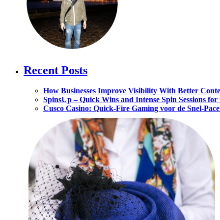
Recent Posts
How Businesses Improve Visibility With Better Cont
SpinsUp – Quick Wins and Intense Spin Sessions for
Cusco Casino: Quick‑Fire Gaming voor de Snel‑Pace