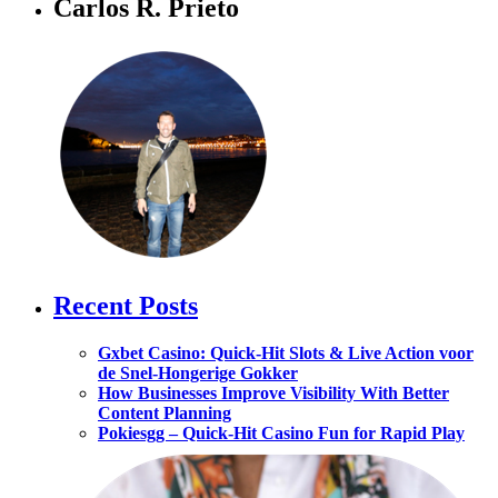
Carlos R. Prieto
Recent Posts
Gxbet Casino: Quick‑Hit Slots & Live Action voor
de Snel‑Hongerige Gokker
How Businesses Improve Visibility With Better
Content Planning
Pokiesgg – Quick‑Hit Casino Fun for Rapid Play