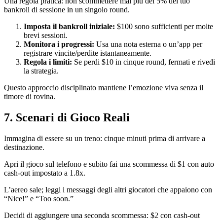
Una regola pratica: non scommettere mai più del 5% del tuo
bankroll di sessione in un singolo round.
Imposta il bankroll iniziale:
$100 sono sufficienti per molte
brevi sessioni.
Monitora i progressi:
Usa una nota esterna o un’app per
registrare vincite/perdite istantaneamente.
Regola i limiti:
Se perdi $10 in cinque round, fermati e rivedi
la strategia.
Questo approccio disciplinato mantiene l’emozione viva senza il
timore di rovina.
7. Scenari di Gioco Reali
Immagina di essere su un treno: cinque minuti prima di arrivare a
destinazione.
Apri il gioco sul telefono e subito fai una scommessa di $1 con auto
cash‑out impostato a 1.8x.
L’aereo sale; leggi i messaggi degli altri giocatori che appaiono con
“Nice!” e “Too soon.”
Decidi di aggiungere una seconda scommessa: $2 con cash‑out