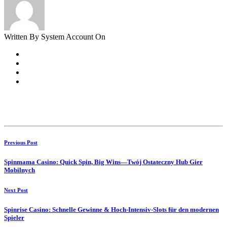
Written By System Account On
Previous Post
Spinmama Casino: Quick Spin, Big Wins—Twój Ostateczny Hub Gier
Mobilnych
Next Post
Spinrise Casino: Schnelle Gewinne & Hoch‑Intensiv‑Slots für den modernen
Spieler