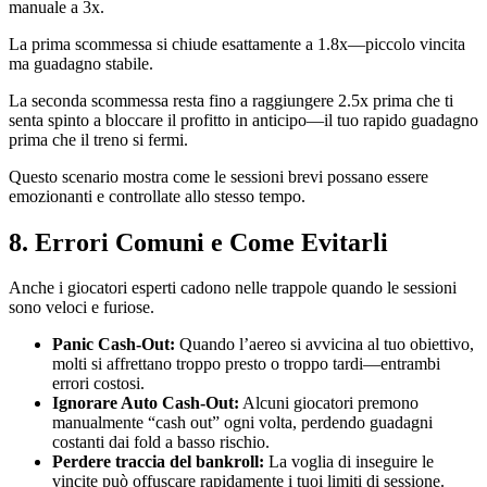
manuale a 3x.
La prima scommessa si chiude esattamente a 1.8x—piccolo vincita
ma guadagno stabile.
La seconda scommessa resta fino a raggiungere 2.5x prima che ti
senta spinto a bloccare il profitto in anticipo—il tuo rapido guadagno
prima che il treno si fermi.
Questo scenario mostra come le sessioni brevi possano essere
emozionanti e controllate allo stesso tempo.
8. Errori Comuni e Come Evitarli
Anche i giocatori esperti cadono nelle trappole quando le sessioni
sono veloci e furiose.
Panic Cash‑Out:
Quando l’aereo si avvicina al tuo obiettivo,
molti si affrettano troppo presto o troppo tardi—entrambi
errori costosi.
Ignorare Auto Cash‑Out:
Alcuni giocatori premono
manualmente “cash out” ogni volta, perdendo guadagni
costanti dai fold a basso rischio.
Perdere traccia del bankroll:
La voglia di inseguire le
vincite può offuscare rapidamente i tuoi limiti di sessione.