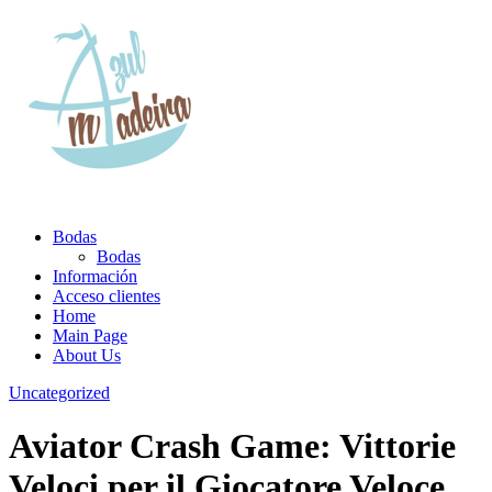
Bodas
Bodas
Información
Acceso clientes
Home
Main Page
About Us
Uncategorized
Aviator Crash Game: Vittorie
Veloci per il Giocatore Veloce