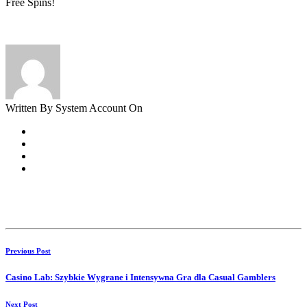
Free Spins!
Written By System Account On
Previous Post
Casino Lab: Szybkie Wygrane i Intensywna Gra dla Casual Gamblers
Next Post