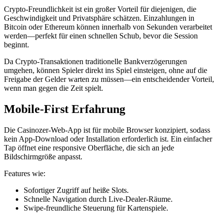
Crypto-Freundlichkeit ist ein großer Vorteil für diejenigen, die
Geschwindigkeit und Privatsphäre schätzen. Einzahlungen in
Bitcoin oder Ethereum können innerhalb von Sekunden verarbeitet
werden—perfekt für einen schnellen Schub, bevor die Session
beginnt.
Da Crypto-Transaktionen traditionelle Bankverzögerungen
umgehen, können Spieler direkt ins Spiel einsteigen, ohne auf die
Freigabe der Gelder warten zu müssen—ein entscheidender Vorteil,
wenn man gegen die Zeit spielt.
Mobile‑First Erfahrung
Die Casinozer-Web-App ist für mobile Browser konzipiert, sodass
kein App-Download oder Installation erforderlich ist. Ein einfacher
Tap öffnet eine responsive Oberfläche, die sich an jede
Bildschirmgröße anpasst.
Features wie:
Sofortiger Zugriff auf heiße Slots.
Schnelle Navigation durch Live-Dealer-Räume.
Swipe‑freundliche Steuerung für Kartenspiele.