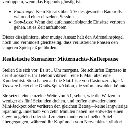
verdoppeln, wenn das Ergebnis günstig ist.
Faustregel:
Kein Einsatz über 5 % des gesamten Bankrolls
während einer einzelnen Session.
Stop-Loss:
Wenn drei aufeinanderfolgende Einsätze verloren
gehen, ist es Zeit aufzuhören.
Dieser disziplinierte, aber mutige Ansatz hält den Adrenalinspiegel
hoch und verhindert gleichzeitig, dass verlustreiche Phasen den
längeren Spielspaß gefährden.
Realistische Szenarien: Mitternachts-Kaffeepause
Stellen Sie sich vor: Es ist 1 Uhr morgens, Sie schlürfen Espresso in
der Büroküche. Ihr Telefon vibriert—eine E-Mail über eine
Kundenfrist. Sie schauen auf die Slot-Liste von Casinozer:
Tiger’s
Treasure
bietet eine Gratis‑Spin-Aktion, die sofort auszahlen könnte.
Sie setzen eine einzelne Wette von 5 €, sehen, wie die Walzen in
weniger als fünf Sekunden drehen, und treffen entweder einen
Mini‑Jackpot oder verlieren den gleichen Betrag—keine langwierige
Spannung. Innerhalb von zehn Minuten haben Sie entweder einen
Gewinn gefeiert oder sind zu einem anderen schnellen Spiel
übergegangen, während Ihr Kopf noch vom Nervenkitzel vibriert.