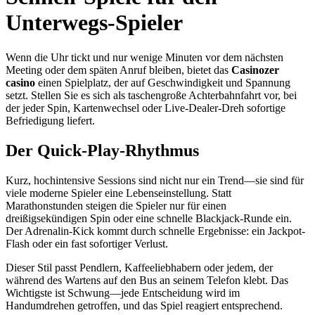
Unterwegs‑Spieler
Wenn die Uhr tickt und nur wenige Minuten vor dem nächsten
Meeting oder dem späten Anruf bleiben, bietet das
Casinozer
casino
einen Spielplatz, der auf Geschwindigkeit und Spannung
setzt. Stellen Sie es sich als taschengroße Achterbahnfahrt vor, bei
der jeder Spin, Kartenwechsel oder Live-Dealer-Dreh sofortige
Befriedigung liefert.
Der Quick‑Play‑Rhythmus
Kurz, hochintensive Sessions sind nicht nur ein Trend—sie sind für
viele moderne Spieler eine Lebenseinstellung. Statt
Marathonstunden steigen die Spieler nur für einen
dreißigsekündigen Spin oder eine schnelle Blackjack-Runde ein.
Der Adrenalin-Kick kommt durch schnelle Ergebnisse: ein Jackpot-
Flash oder ein fast sofortiger Verlust.
Dieser Stil passt Pendlern, Kaffeeliebhabern oder jedem, der
während des Wartens auf den Bus an seinem Telefon klebt. Das
Wichtigste ist Schwung—jede Entscheidung wird im
Handumdrehen getroffen, und das Spiel reagiert entsprechend.