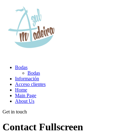
Bodas
Bodas
Información
Acceso clientes
Home
Main Page
About Us
Get in touch
Contact Fullscreen