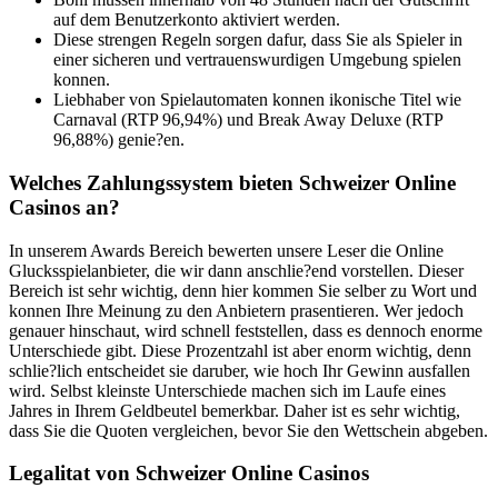
auf dem Benutzerkonto aktiviert werden.
Diese strengen Regeln sorgen dafur, dass Sie als Spieler in
einer sicheren und vertrauenswurdigen Umgebung spielen
konnen.
Liebhaber von Spielautomaten konnen ikonische Titel wie
Carnaval (RTP 96,94%) und Break Away Deluxe (RTP
96,88%) genie?en.
Welches Zahlungssystem bieten Schweizer Online
Casinos an?
In unserem Awards Bereich bewerten unsere Leser die Online
Glucksspielanbieter, die wir dann anschlie?end vorstellen. Dieser
Bereich ist sehr wichtig, denn hier kommen Sie selber zu Wort und
konnen Ihre Meinung zu den Anbietern prasentieren. Wer jedoch
genauer hinschaut, wird schnell feststellen, dass es dennoch enorme
Unterschiede gibt. Diese Prozentzahl ist aber enorm wichtig, denn
schlie?lich entscheidet sie daruber, wie hoch Ihr Gewinn ausfallen
wird. Selbst kleinste Unterschiede machen sich im Laufe eines
Jahres in Ihrem Geldbeutel bemerkbar. Daher ist es sehr wichtig,
dass Sie die Quoten vergleichen, bevor Sie den Wettschein abgeben.
Legalitat von Schweizer Online Casinos