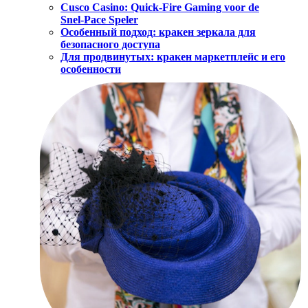
Cusco Casino: Quick‑Fire Gaming voor de
Snel‑Pace Speler
Особенный подход: кракен зеркала для
безопасного доступа
Для продвинутых: кракен маркетплейс и его
особенности