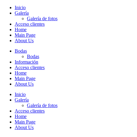
Inicio
Galería
Galería de fotos
Acceso clientes
Home
Main Page
About Us
Bodas
Bodas
Información
Acceso clientes
Home
Main Page
About Us
Inicio
Galería
Galería de fotos
Acceso clientes
Home
Main Page
About Us