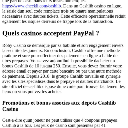
une part de cash dans leurs loisirs numeriques
https://www.checkli.com/cashlib
. Dans un Cashlib casino en ligne,
la saisie dun seul code remplace trois ou quatre manipulations
necessaires avec dautres tickets. Cette efficacite operationnelle reduit
egalement les risques derreurs de frappe lors de la transaction.
Quels casinos acceptent PayPal ?
Roby Casino se demarque par sa fiabilite et son engagement envers
la securite des joueurs. En conclusion, Cashlib offre une methode
pratique et sure pour effectuer des paiements en ligne a l’aide de
titres prepayes. Vous avez aujourdhui la possibilite dacheter un
bonus Cashlib de 10 jusqua 250. Ensuite, vous devez fournir votre
adresse email et payer par carte bancaire ou par une autre methode
de paiement. Depuis 2018, le groupe Cashlib travaille en synergie
avec les sites specialises dans le prepaye et dautres marchands. Le
site officiel de cashlib dispose dune carte pour trouver facilement les
lieux ou vous pouvez les acheter.
Promotions et bonus associes aux depots Cashlib
Casino
Cest-a-dire quun joueur ne peut utiliser que 4 coupons prepayes
Cashlib a la fois. Les jeux de casino sont presentes par 41