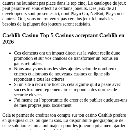
dautres ne lauraient pas place dans le top cinq. Le catalogue de jeux
peut paraitre en sous-effectif a certains joueurs. Des jeux de 21
developpeurs sont presentes ici, dont Playn Go, NetEnt, Playson et
dautres. Oui, vous ne trouverez pas certains jeux ici, mais les
besoins de la plupart des joueurs seront satisfaits.
Cashlib Casino Top 5 Casinos acceptant Cashlib en
2026
Ces elements ont un impact direct sur la valeur reelle dune
promotion et sur vos chances de transformer un bonus en
gains retirables.
Nous analysons tous les sites ajoutes selon de nombreux
criteres et ajoutons de nouveaux casinos en ligne sils
repondent a tous les criteres.
Si un site a recu une licence, cela signifie quil a passe avec
succes lexamen reglementaire et repond a des normes de
securite elevees.
J’ai meme eu l’opportunite de creer et de publier quelques-uns
de mes propres jeux localement.
Cela te permet de crediter ton compte sur ton casino Cashlib prefere
en quelques clics, ou que tu sois. La disponibilite geographique de
cette solution est un atout majeur pour les joueurs qui aiment garder