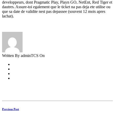
developpeurs, dont Pragmatic Play, Playn GO, NetEnt, Red Tiger et
dautres. Assure-toi egalement que le ticket na pas deja ete utilise ou
que sa date de validite nest pas depassee (souvent 12 mois apres
lachat).
Written By adminTCS On
Previous Post