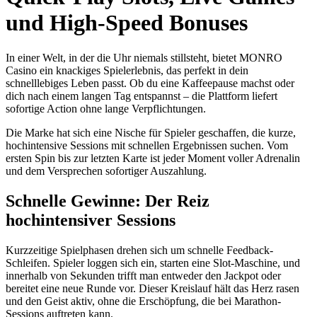
und High‑Speed Bonuses
In einer Welt, in der die Uhr niemals stillsteht, bietet MONRO
Casino ein knackiges Spielerlebnis, das perfekt in dein
schnelllebiges Leben passt. Ob du eine Kaffeepause machst oder
dich nach einem langen Tag entspannst – die Plattform liefert
sofortige Action ohne lange Verpflichtungen.
Die Marke hat sich eine Nische für Spieler geschaffen, die kurze,
hochintensive Sessions mit schnellen Ergebnissen suchen. Vom
ersten Spin bis zur letzten Karte ist jeder Moment voller Adrenalin
und dem Versprechen sofortiger Auszahlung.
Schnelle Gewinne: Der Reiz
hochintensiver Sessions
Kurzzeitige Spielphasen drehen sich um schnelle Feedback-
Schleifen. Spieler loggen sich ein, starten eine Slot-Maschine, und
innerhalb von Sekunden trifft man entweder den Jackpot oder
bereitet eine neue Runde vor. Dieser Kreislauf hält das Herz rasen
und den Geist aktiv, ohne die Erschöpfung, die bei Marathon-
Sessions auftreten kann.