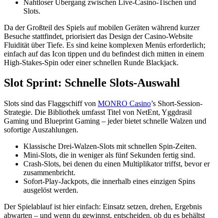
Nahtloser Übergang zwischen Live‑Casino‑Tischen und
Slots.
Da der Großteil des Spiels auf mobilen Geräten während kurzer
Besuche stattfindet, priorisiert das Design der Casino-Website
Fluidität über Tiefe. Es sind keine komplexen Menüs erforderlich;
einfach auf das Icon tippen und du befindest dich mitten in einem
High‑Stakes‑Spin oder einer schnellen Runde Blackjack.
Slot Sprint: Schnelle Slots-Auswahl
Slots sind das Flaggschiff von
MONRO Casino
’s Short‑Session-
Strategie. Die Bibliothek umfasst Titel von NetEnt, Yggdrasil
Gaming und Blueprint Gaming – jeder bietet schnelle Walzen und
sofortige Auszahlungen.
Klassische Drei‑Walzen-Slots mit schnellen Spin‑Zeiten.
Mini‑Slots, die in weniger als fünf Sekunden fertig sind.
Crash‑Slots, bei denen du einen Multiplikator triffst, bevor er
zusammenbricht.
Sofort‑Play‑Jackpots, die innerhalb eines einzigen Spins
ausgelöst werden.
Der Spielablauf ist hier einfach: Einsatz setzen, drehen, Ergebnis
abwarten – und wenn du gewinnst, entscheiden, ob du es behältst