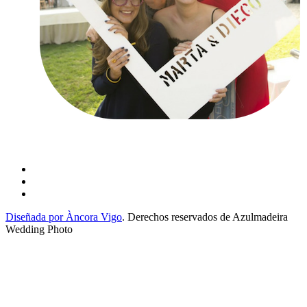
Diseñada por Àncora Vigo
. Derechos reservados de Azulmadeira
Wedding Photo