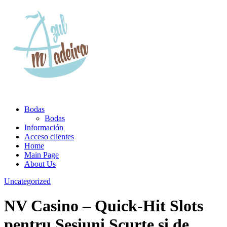
Bodas
Bodas
Información
Acceso clientes
Home
Main Page
About Us
Uncategorized
NV Casino – Quick‑Hit Slots
pentru Sesiuni Scurte și de