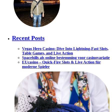
Recent Posts
Vegas Hero Casino: Dive Into Lightning‑Fast Slots,
Table Games, and Live Action
Spacehills als online bestemming voor casinovariatie
EUcasino – Quick‑Fire Slots & Live Action für
moderne Spieler