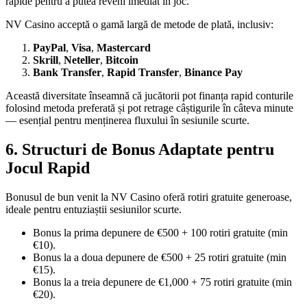
rapide pentru a putea reveni imediat în joc.
NV Casino acceptă o gamă largă de metode de plată, inclusiv:
PayPal
,
Visa
,
Mastercard
Skrill
,
Neteller
,
Bitcoin
Bank Transfer
,
Rapid Transfer
,
Binance Pay
Această diversitate înseamnă că jucătorii pot finanța rapid conturile
folosind metoda preferată și pot retrage câștigurile în câteva minute
— esențial pentru menținerea fluxului în sesiunile scurte.
6. Structuri de Bonus Adaptate pentru
Jocul Rapid
Bonusul de bun venit la NV Casino oferă rotiri gratuite generoase,
ideale pentru entuziaștii sesiunilor scurte.
Bonus la prima depunere de €500 + 100 rotiri gratuite (min
€10).
Bonus la a doua depunere de €500 + 25 rotiri gratuite (min
€15).
Bonus la a treia depunere de €1,000 + 75 rotiri gratuite (min
€20).