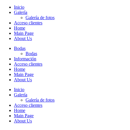
Inicio
Galería
Galería de fotos
Acceso clientes
Home
Main Page
About Us
Bodas
Bodas
Información
Acceso clientes
Home
Main Page
About Us
Inicio
Galería
Galería de fotos
Acceso clientes
Home
Main Page
About Us