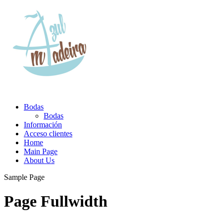
Bodas
Bodas
Información
Acceso clientes
Home
Main Page
About Us
Sample Page
Page Fullwidth