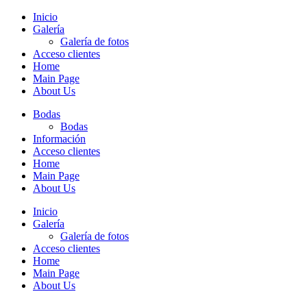
Inicio
Galería
Galería de fotos
Acceso clientes
Home
Main Page
About Us
Bodas
Bodas
Información
Acceso clientes
Home
Main Page
About Us
Inicio
Galería
Galería de fotos
Acceso clientes
Home
Main Page
About Us