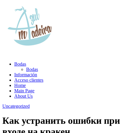
Bodas
Bodas
Información
Acceso clientes
Home
Main Page
About Us
Uncategorized
Как устранить ошибки при
входе на кракен