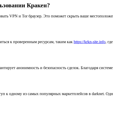
льзовании Кракен?
овать VPN и Tor браузер. Это поможет скрыть ваше местоположе
титься к проверенным ресурсам, таким как
https://krkn-site.info
, гд
антирует анонимность и безопасность сделок. Благодаря системе
туп к одному из самых популярных маркетплейсов в darknet. Од