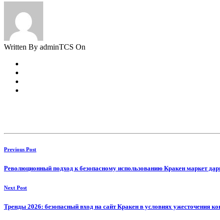
Written By adminTCS On
Previous Post
Революционный подход к безопасному использованию Кракен маркет дарк
Next Post
Тренды 2026: безопасный вход на сайт Кракен в условиях ужесточения ко