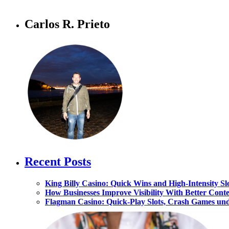
Carlos R. Prieto
Recent Posts
King Billy Casino: Quick Wins and High‑Intensity Slo
How Businesses Improve Visibility With Better Cont
Flagman Casino: Quick‑Play Slots, Crash Games und