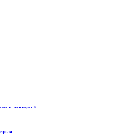
нет только через Tor
нтроля