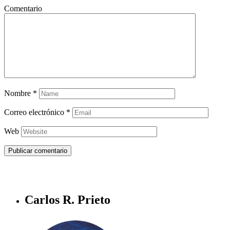
Comentario
Nombre
*
Correo electrónico
*
Web
Carlos R. Prieto