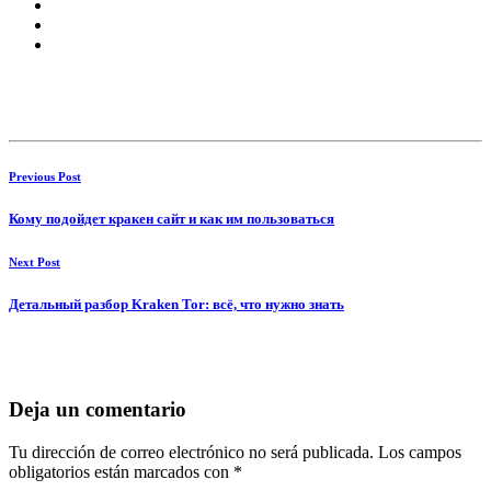
Previous Post
Кому подойдет кракен сайт и как им пользоваться
Next Post
Детальный разбор Kraken Tor: всё, что нужно знать
Deja un comentario
Tu dirección de correo electrónico no será publicada.
Los campos
obligatorios están marcados con
*