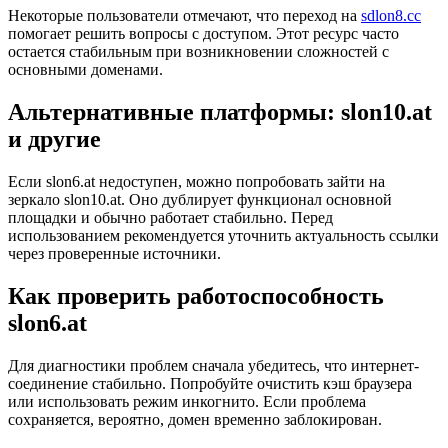
Некоторые пользователи отмечают, что переход на
sdlon8.cc
помогает решить вопросы с доступом. Этот ресурс часто
остается стабильным при возникновении сложностей с
основными доменами.
Альтернативные платформы: slon10.at
и другие
Если slon6.at недоступен, можно попробовать зайти на
зеркало slon10.at. Оно дублирует функционал основной
площадки и обычно работает стабильно. Перед
использованием рекомендуется уточнить актуальность ссылки
через проверенные источники.
Как проверить работоспособность
slon6.at
Для диагностики проблем сначала убедитесь, что интернет-
соединение стабильно. Попробуйте очистить кэш браузера
или использовать режим инкогнито. Если проблема
сохраняется, вероятно, домен временно заблокирован.