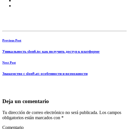
Previous Post
Уникальность slon6.to: как получить доступ к платформе
Next Post
Знакомство с slon9.at: особенности и возможности
Deja un comentario
Tu dirección de correo electrónico no será publicada.
Los campos
obligatorios están marcados con
*
Comentario