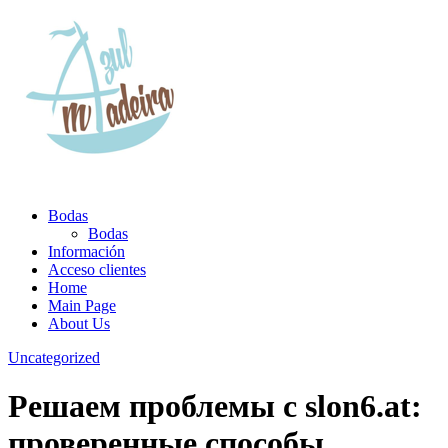
Bodas
Bodas
Información
Acceso clientes
Home
Main Page
About Us
Uncategorized
Решаем проблемы с slon6.at:
проверенные способы