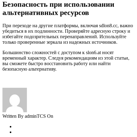
Безопасность при использовании
альтернативных ресурсов
При переходе на другие платформы, включая sdlon8.cc, важно
убедиться в их подлинности. Проверяйте адресную строку и
избегайте подозрительных перенаправлений. Используйте
только проверенные зеркала из надежных источников.
Большинство сложностей с доступом к slon6.at носят
временный характер. Следуя рекомендациям из этой статьи,
вы сможете быстро восстановить работу или найти
безопасную альтернативу.
Written By adminTCS On