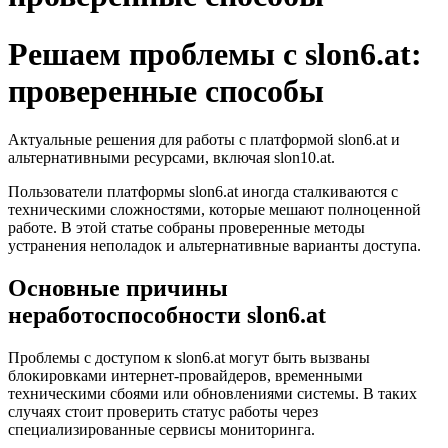
Решаем проблемы с slon6.at:
проверенные способы
Актуальные решения для работы с платформой slon6.at и
альтернативными ресурсами, включая slon10.at.
Пользователи платформы slon6.at иногда сталкиваются с
техническими сложностями, которые мешают полноценной
работе. В этой статье собраны проверенные методы
устранения неполадок и альтернативные варианты доступа.
Основные причины
неработоспособности slon6.at
Проблемы с доступом к slon6.at могут быть вызваны
блокировками интернет-провайдеров, временными
техническими сбоями или обновлениями системы. В таких
случаях стоит проверить статус работы через
специализированные сервисы мониторинга.