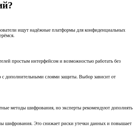
ий?
ьзователи ищут надёжные платформы для конфиденциальных
ерёмся.
ателей простым интерфейсом и возможностью работать без
но с дополнительными слоями защиты. Выбор зависит от
артные методы шифрования, но эксперты рекомендуют дополнять
олы шифрования. Это снижает риски утечки данных и повышает