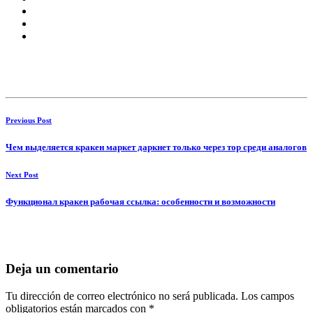
Previous Post
Чем выделяется кракен маркет даркнет только через тор среди аналогов
Next Post
Функционал кракен рабочая ссылка: особенности и возможности
Deja un comentario
Tu dirección de correo electrónico no será publicada.
Los campos
obligatorios están marcados con
*