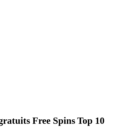
gratuits Free Spins Top 10