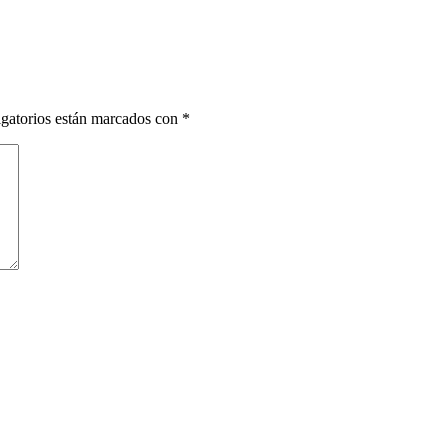
gatorios están marcados con
*