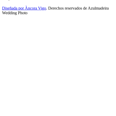
Diseñada por Àncora Vigo
. Derechos reservados de Azulmadeira
Wedding Photo