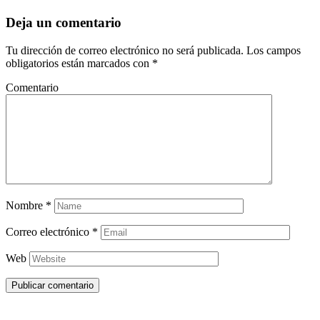
Deja un comentario
Tu dirección de correo electrónico no será publicada.
Los campos
obligatorios están marcados con
*
Comentario
Nombre
*
Correo electrónico
*
Web