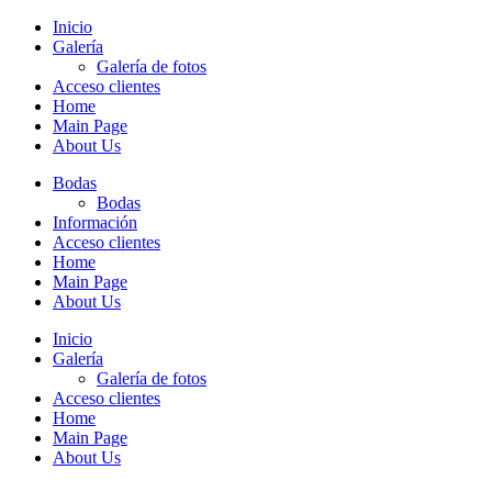
Inicio
Galería
Galería de fotos
Acceso clientes
Home
Main Page
About Us
Bodas
Bodas
Información
Acceso clientes
Home
Main Page
About Us
Inicio
Galería
Galería de fotos
Acceso clientes
Home
Main Page
About Us