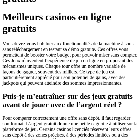
Meilleurs casinos en ligne
gratuits
Vous devez vous habituer aux fonctionnalités de la machine à sous
sans téléchargement en testant sa démo gratuite. Ces offres vous
permettent de booster votre budget pour pouvoir miser sans compter.
Ces Jeux réinventent l’expérience de jeu en ligne en proposant des
mécanismes uniques. Chaque tour offre un nombre variable de
façons de gagner, souvent des milliers. Ce type de jeu est
particulièrement apprécié pour son potentiel de gains, avec des
jackpots qui peuvent atteindre des sommes impressionnantes.
Puis-je m’entraîner sur des jeux gratuits
avant de jouer avec de l’argent réel ?
Pour comparer correctement une offre sans dépôt, il faut regarder
son format. L’argent gratuit donne une petite cagnotte à utiliser sur la
plateforme de jeu. Certains casinos licenciés réservent leurs offres
sans dépôt à des zones précises, à des périodes limitées ou à des