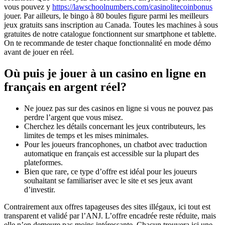
vous pouvez y
https://lawschoolnumbers.com/casinolitecoinbonus
jouer. Par ailleurs, le bingo à 80 boules figure parmi les meilleurs
jeux gratuits sans inscription au Canada. Toutes les machines à sous
gratuites de notre catalogue fonctionnent sur smartphone et tablette.
On te recommande de tester chaque fonctionnalité en mode démo
avant de jouer en réel.
Où puis je jouer à un casino en ligne en
français en argent réel?
Ne jouez pas sur des casinos en ligne si vous ne pouvez pas
perdre l’argent que vous misez.
Cherchez les détails concernant les jeux contributeurs, les
limites de temps et les mises minimales.
Pour les joueurs francophones, un chatbot avec traduction
automatique en français est accessible sur la plupart des
plateformes.
Bien que rare, ce type d’offre est idéal pour les joueurs
souhaitant se familiariser avec le site et ses jeux avant
d’investir.
Contrairement aux offres tapageuses des sites illégaux, ici tout est
transparent et validé par l’ANJ. L’offre encadrée reste réduite, mais
elle n’en demeure pas moins intéressante. Chacun trouvera ici une