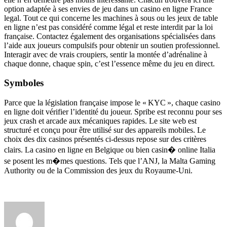
option adaptée à ses envies de jeu dans un casino en ligne France
legal. Tout ce qui concerne les machines à sous ou les jeux de table
en ligne n’est pas considéré comme légal et reste interdit par la loi
française. Contactez également des organisations spécialisées dans
l’aide aux joueurs compulsifs pour obtenir un soutien professionnel.
Interagir avec de vrais croupiers, sentir la montée d’adrénaline à
chaque donne, chaque spin, c’est l’essence même du jeu en direct.
Symboles
Parce que la législation française impose le « KYC », chaque casino
en ligne doit vérifier l’identité du joueur. Spribe est reconnu pour ses
jeux crash et arcade aux mécaniques rapides. Le site web est
structuré et conçu pour être utilisé sur des appareils mobiles. Le
choix des dix casinos présentés ci-dessus repose sur des critères
clairs. La casino en ligne en Belgique ou bien casin� online Italia
se posent les m�mes questions. Tels que l’ANJ, la Malta Gaming
Authority ou de la Commission des jeux du Royaume-Uni.