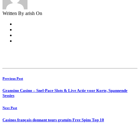
Written By arish On
Previous Post
Gransino Casino – Snel‑Pace Slots & Live Actie voor Korte, Spannende
Sessies
Next Post
Casinos français donnant tours gratuits Free Spins Top 10