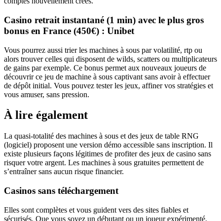
comptes nouvellement créés.
Casino retrait instantané (1 min) avec le plus gros
bonus en France (450€) : Unibet
Vous pourrez aussi trier les machines à sous par volatilité, rtp ou
alors trouver celles qui disposent de wilds, scatters ou multiplicateurs
de gains par exemple. Ce bonus permet aux nouveaux joueurs de
découvrir ce jeu de machine à sous captivant sans avoir à effectuer
de dépôt initial. Vous pouvez tester les jeux, affiner vos stratégies et
vous amuser, sans pression.
À lire également
La quasi-totalité des machines à sous et des jeux de table RNG
(logiciel) proposent une version démo accessible sans inscription. Il
existe plusieurs façons légitimes de profiter des jeux de casino sans
risquer votre argent. Les machines à sous gratuites permettent de
s’entraîner sans aucun risque financier.
Casinos sans téléchargement
Elles sont complètes et vous guident vers des sites fiables et
sécurisés. Que vous soyez un débutant ou un joueur expérimenté,