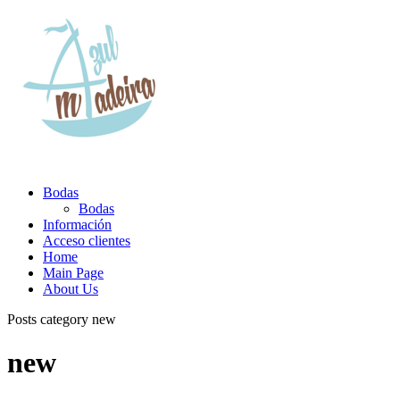
Bodas
Bodas
Información
Acceso clientes
Home
Main Page
About Us
Posts category new
new