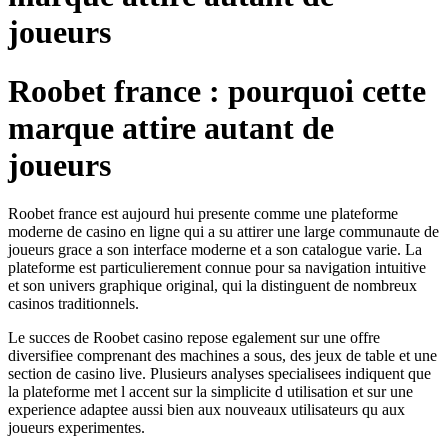
joueurs
Roobet france : pourquoi cette
marque attire autant de
joueurs
Roobet france est aujourd hui presente comme une plateforme
moderne de casino en ligne qui a su attirer une large communaute de
joueurs grace a son interface moderne et a son catalogue varie. La
plateforme est particulierement connue pour sa navigation intuitive
et son univers graphique original, qui la distinguent de nombreux
casinos traditionnels.
Le succes de Roobet casino repose egalement sur une offre
diversifiee comprenant des machines a sous, des jeux de table et une
section de casino live. Plusieurs analyses specialisees indiquent que
la plateforme met l accent sur la simplicite d utilisation et sur une
experience adaptee aussi bien aux nouveaux utilisateurs qu aux
joueurs experimentes.