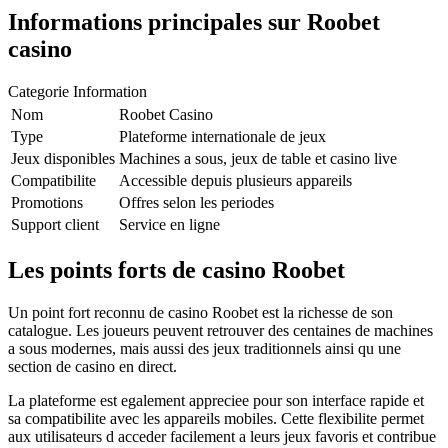
Informations principales sur Roobet
casino
Categorie Information
Nom
Roobet Casino
Type
Plateforme internationale de jeux
Jeux disponibles
Machines a sous, jeux de table et casino live
Compatibilite
Accessible depuis plusieurs appareils
Promotions
Offres selon les periodes
Support client
Service en ligne
Les points forts de casino Roobet
Un point fort reconnu de casino Roobet est la richesse de son
catalogue. Les joueurs peuvent retrouver des centaines de machines
a sous modernes, mais aussi des jeux traditionnels ainsi qu une
section de casino en direct.
La plateforme est egalement appreciee pour son interface rapide et
sa compatibilite avec les appareils mobiles. Cette flexibilite permet
aux utilisateurs d acceder facilement a leurs jeux favoris et contribue