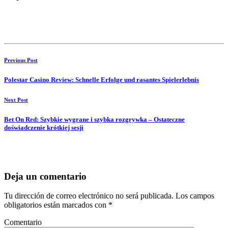
Previous Post
Polestar Casino Review: Schnelle Erfolge und rasantes Spielerlebnis
Next Post
Bet On Red: Szybkie wygrane i szybka rozgrywka – Ostateczne
doświadczenie krótkiej sesji
Deja un comentario
Tu dirección de correo electrónico no será publicada.
Los campos
obligatorios están marcados con
*
Comentario