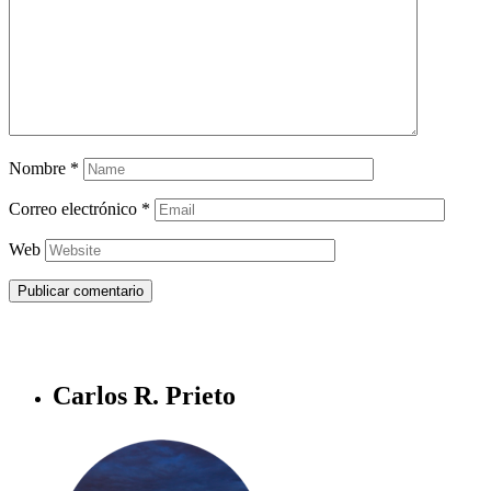
Nombre
*
Correo electrónico
*
Web
Carlos R. Prieto