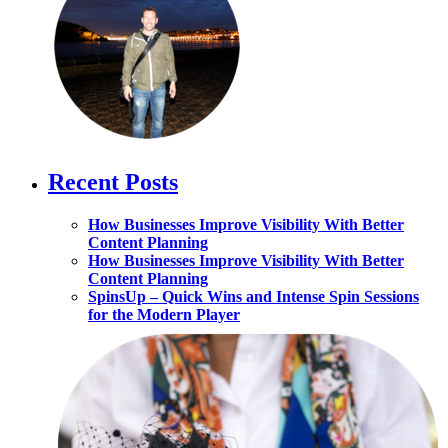
Recent Posts
How Businesses Improve Visibility With Better
Content Planning
How Businesses Improve Visibility With Better
Content Planning
SpinsUp – Quick Wins and Intense Spin Sessions
for the Modern Player