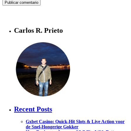
Carlos R. Prieto
Recent Posts
Gxbet Casino: Quick‑Hit Slots & Live Action voor
de Snel‑Hongerige Gokker